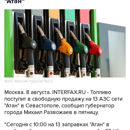
Фото: Максим Чурусов/ТАСС
Москва. 8 августа. INTERFAX.RU - Топливо
поступит в свободную продажу на 13 АЗС сети
"Атан" в Севастополе, сообщил губернатор
города Михаил Развожаев в пятницу.
"Сегодня с 10:00 на 13 заправках "Атан" в
свободной продаже топливо марок Аи-95 Ultra,
ДТ Ultra, ДТ и Аи-100. Объем лимитов по всем