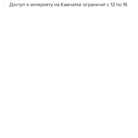
09 августа, 22:39
Число жертв атаки БПЛА на Белгород выросло до
шести
09 августа, 21:58
Два мирных жителя погибли, семеро пострадали в
результате атаки БПЛА на ДНР
09 августа, 20:30
Что произошло за день: воскресенье, 9 августа
09 августа, 18:04
Внуково обслуживает рейсы по согласованию
ХРОНИКИ СОБЫТИЙ