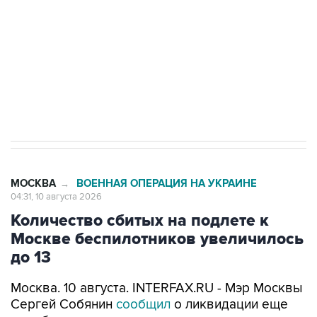
ИНН 7725383515 Erid: F7NfYUJCUneVdwcydK6A
Путин вывел "Шереметьево" из
стратегического списка с целью снять
препятствие для приватизации
МОСКВА
ВОЕННАЯ ОПЕРАЦИЯ НА УКРАИНЕ
→
04:31, 10 августа 2026
Количество сбитых на подлете к
Москве беспилотников увеличилось
до 13
Москва. 10 августа. INTERFAX.RU - Мэр Москвы
Сергей Собянин
сообщил
о ликвидации еще
пяти беспилотников, пытавшихся атаковать
столицу.