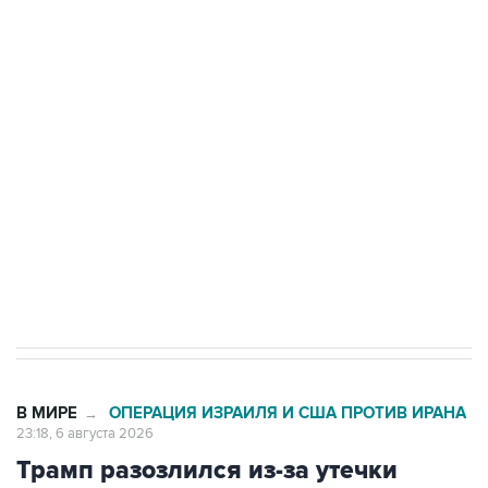
Трамп заявил, что переговоры с Ираном
начнутся в понедельник
Как российские медицинские технологии
выходят на мировые рынки
Социальная реклама, АНО «Национальные приоритеты».
ИНН 7725383515 Erid: F7NfYUJCUneVdTRF8PRs
Число погибших при атаке БПЛА под
Геленджиком выросло до шести
В МИРЕ
ОПЕРАЦИЯ ИЗРАИЛЯ И США ПРОТИВ ИРАНА
→
23:18, 6 августа 2026
Трамп разозлился из-за утечки