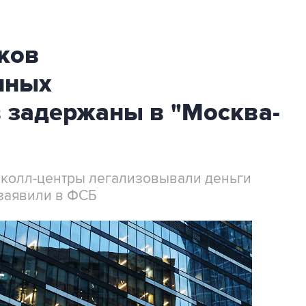
ков
нных
 задержаны в "Москва-
 колл-центры легализовывали деньги
заявили в ФСБ