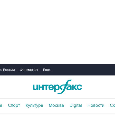
с-Россия
Финмаркет
Еще...
а
Спорт
Культура
Москва
Digital
Новости
С