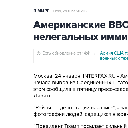
В МИРЕ
19:44, 24 января 2025
Американские ВВС
нелегальных имми
Есть обновление от 14:41
→
Армия США го
военных с те
Москва. 24 января. INTERFAX.RU - А
начала вывоз из Соединенных Штато
этом сообщила в пятницу пресс-секр
Ливитт.
"Рейсы по депортации начались", - на
фотографии людей, садящихся в вое
"Президент Трамп посылает сильный 