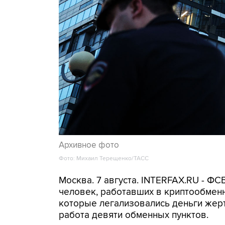
Архивное фото
Фото: Михаил Терещенко/ТАСС
Москва. 7 августа. INTERFAX.RU - Ф
человек, работавших в криптообменн
которые легализовались деньги же
работа девяти обменных пунктов.