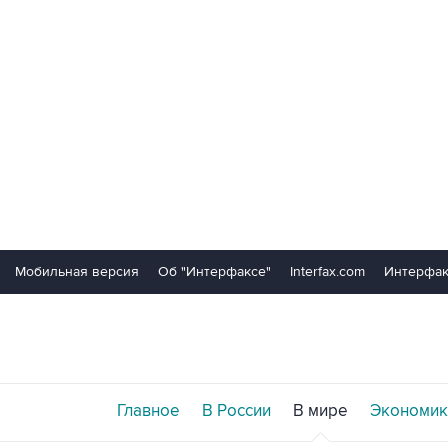
Мобильная версия
Об "Интерфаксе"
Interfax.com
Интерфак
Главное
В России
В мире
Экономик