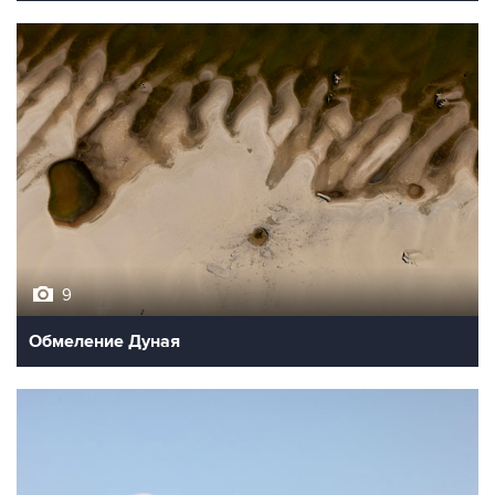
9
Обмеление Дуная