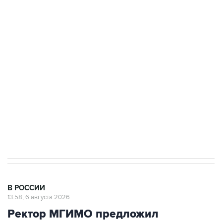
Путин сообщил о решении сосредоточить в
одних руках все службы тыла Минобороны
Как российские медицинские технологии
выходят на мировые рынки
Социальная реклама, АНО «Национальные приоритеты».
ИНН 7725383515 Erid: F7NfYUJCUneVdTRF8PRs
Трамп заявил, что переговоры с Ираном
начнутся в понедельник
В РОССИИ
13:58, 6 августа 2026
Ректор МГИМО предложил