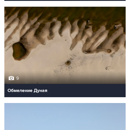
9
Обмеление Дуная