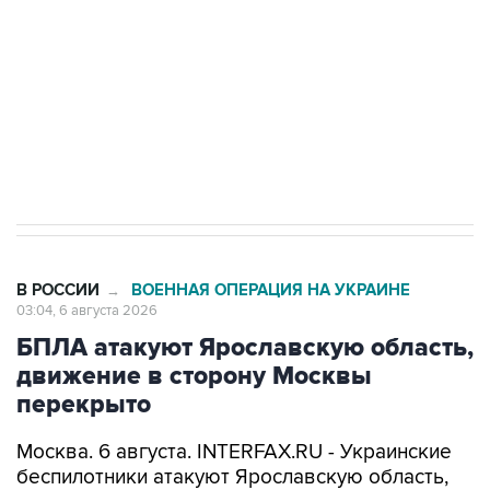
Как российские медицинские технологии
выходят на мировые рынки
Социальная реклама, АНО «Национальные приоритеты».
ИНН 7725383515 Erid: F7NfYUJCUneVdTRF8PRs
Трамп заявил, что переговоры с Ираном
начнутся в понедельник
В РОССИИ
ВОЕННАЯ ОПЕРАЦИЯ НА УКРАИНЕ
→
03:04, 6 августа 2026
БПЛА атакуют Ярославскую область,
движение в сторону Москвы
перекрыто
Москва. 6 августа. INTERFAX.RU - Украинские
беспилотники атакуют Ярославскую область,