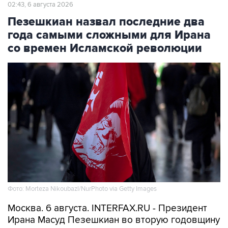
02:43, 6 августа 2026
Пезешкиан назвал последние два
года самыми сложными для Ирана
со времен Исламской революции
Фото: Morteza Nikoubazl/NurPhoto via Getty Images
Москва. 6 августа. INTERFAX.RU - Президент
Ирана Масуд Пезешкиан во вторую годовщину