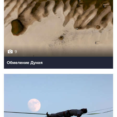
9
Обмеление Дуная