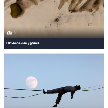
9
Обмеление Дуная