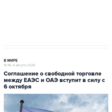
выходят на мировые рынки
Социальная реклама, АНО «Национальные приоритеты».
ИНН 7725383515 Erid: F7NfYUJCUneVdTRF8PRs
Трамп заявил, что переговоры с Ираном
начнутся в понедельник
В МИРЕ
16:46, 6 августа 2026
Соглашение о свободной торговле
между ЕАЭС и ОАЭ вступит в силу с
6 октября