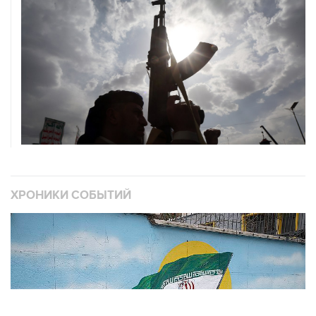
ХРОНИКИ СОБЫТИЙ
❮
❯