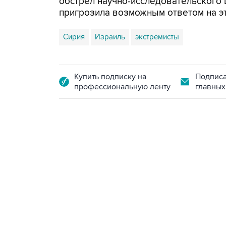
обстрел научно-исследовательского 
пригрозила возможным ответом на эт
Сирия
Израиль
экстремисты
Купить подписку на
Подписа
профессиональную ленту
главных
09:12, 7 августа 2026