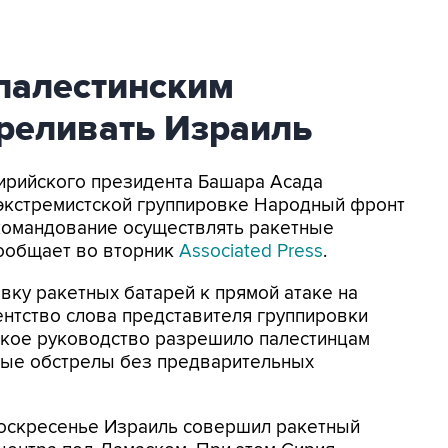
палестинским
треливать Израиль
 сирийского президента Башара Асада
экстремистской группировке Народный фронт
командование осуществлять ракетные
сообщает во вторник
Associated Press
.
вку ракетных батарей к прямой атаке на
ентство слова представителя группировки
йское руководство разрешило палестинцам
ные обстрелы без предварительных
воскресенье Израиль совершил ракетный