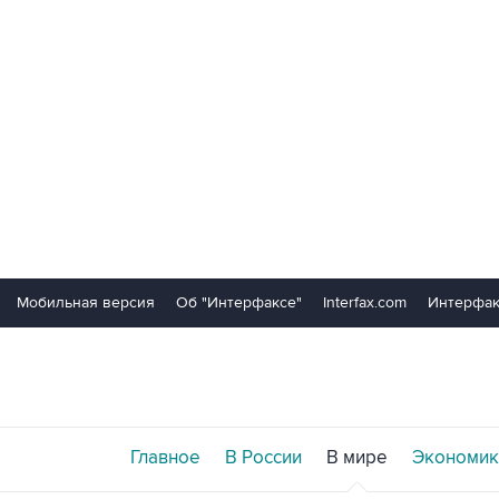
Мобильная версия
Об "Интерфаксе"
Interfax.com
Интерфак
Главное
В России
В мире
Экономик