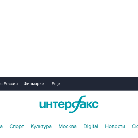
с-Россия
Финмаркет
Еще...
а
Спорт
Культура
Москва
Digital
Новости
С