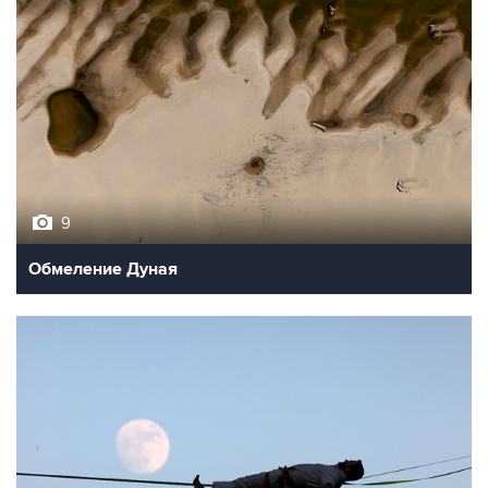
9
Обмеление Дуная