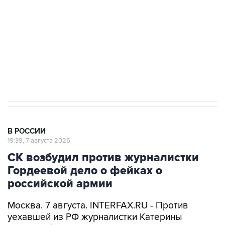
Беспилотные технологии и ИИ на службе у
электросетевых объектов и агрокомплексов
Социальная реклама, АНО «Национальные приоритеты».
ИНН 7725383515 Erid: F7NfYUJCUneVdwcydK6A
Аксенов сообщил о четвертом погибшем в
результате атаки ВСУ на Крым
В РОССИИ
19:39, 7 августа 2026
СК возбудил против журналистки
Гордеевой дело о фейках о
российской армии
Москва. 7 августа. INTERFAX.RU - Против
уехавшей из РФ журналистки Катерины