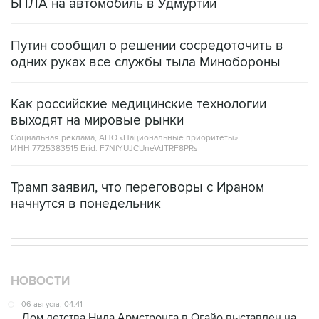
БПЛА на автомобиль в Удмуртии
Путин сообщил о решении сосредоточить в
одних руках все службы тыла Минобороны
Как российские медицинские технологии
выходят на мировые рынки
Социальная реклама, АНО «Национальные приоритеты».
ИНН 7725383515 Erid: F7NfYUJCUneVdTRF8PRs
Трамп заявил, что переговоры с Ираном
начнутся в понедельник
НОВОСТИ
06 августа, 04:41
Дом детства Нила Армстронга в Огайо выставлен на