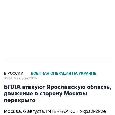
Как российские медицинские технологии
выходят на мировые рынки
Социальная реклама, АНО «Национальные приоритеты».
ИНН 7725383515 Erid: F7NfYUJCUneVdTRF8PRs
Трамп заявил, что переговоры с Ираном
начнутся в понедельник
В РОССИИ
ВОЕННАЯ ОПЕРАЦИЯ НА УКРАИНЕ
→
03:04, 6 августа 2026
БПЛА атакуют Ярославскую область,
движение в сторону Москвы
перекрыто
Москва. 6 августа. INTERFAX.RU - Украинские