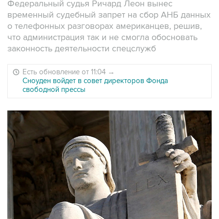
Федеральный судья Ричард Леон вынес
временный судебный запрет на сбор АНБ данных
о телефонных разговорах американцев, решив,
что администрация так и не смогла обосновать
законность деятельности спецслужб
Есть обновление от 11:04
→
Сноуден войдет в совет директоров Фонда
свободной прессы