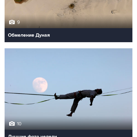
9
Обмеление Дуная
10
Лучшие фото недели