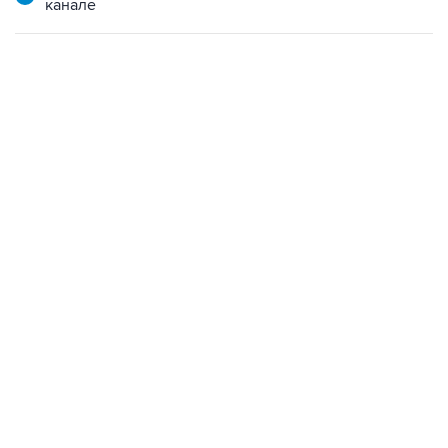
канале
18:40, 6 августа 2026