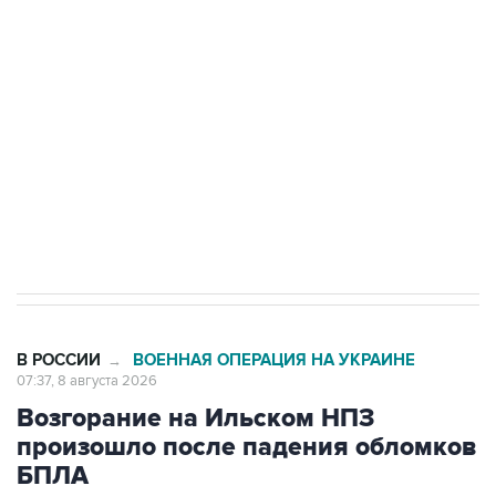
Беспилотные технологии и ИИ на службе у
электросетевых объектов и агрокомплексов
Социальная реклама, АНО «Национальные приоритеты».
ИНН 7725383515 Erid: F7NfYUJCUneVdwcydK6A
Кабмин РФ разрешил до 1 июля 2027 года
импорт, выпуск и обращение бензина Евро 2,
Евро 3, Евро 4
В РОССИИ
ВОЕННАЯ ОПЕРАЦИЯ НА УКРАИНЕ
→
07:37, 8 августа 2026
Возгорание на Ильском НПЗ
произошло после падения обломков
БПЛА