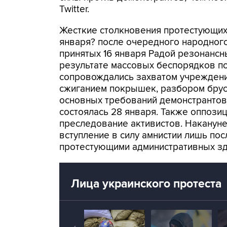
Twitter.
Жесткие столкновения протестующих 
января? после очередного народног
принятых 16 января Радой резонансн
результате массовых беспорядков п
сопровождались захватом учреждени
сжиганием покрышек, разбором брус
основных требований демонстранто
состоялась 28 января. Также оппози
преследование активистов. Наканун
вступление в силу амнистии лишь по
протестующими административных зд
Лица украинского протеста