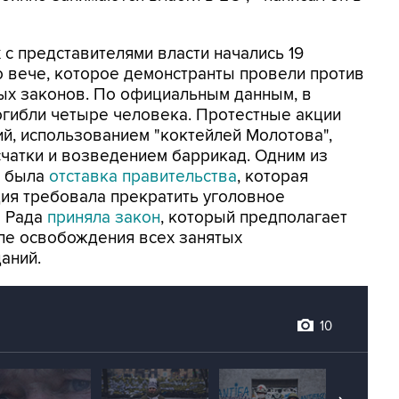
с представителями власти начались 19
о вече, которое демонстранты провели против
ых законов. По официальным данным, в
огибли четыре человека. Протестные акции
й, использованием "коктейлей Молотова",
чатки и возведением баррикад. Одним из
в была
отставка правительства
, которая
ция требовала прекратить уголовное
е Рада
приняла закон
, который предполагает
сле освобождения всех занятых
аний.
10