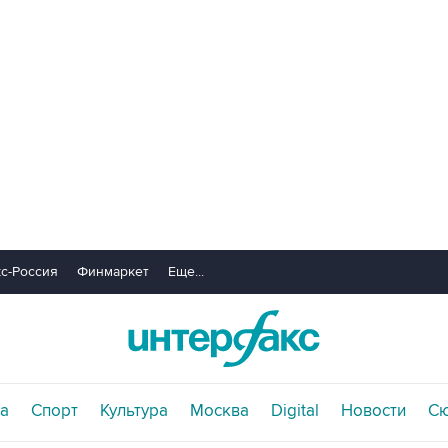
с-Россия
Финмаркет
Еще...
а
Спорт
Культура
Москва
Digital
Новости
С