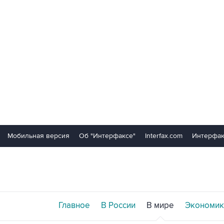
Мобильная версия
Об "Интерфаксе"
Interfax.com
Интерфак
Главное
В России
В мире
Экономик