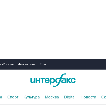
с-Россия
Финмаркет
Еще...
а
Спорт
Культура
Москва
Digital
Новости
С