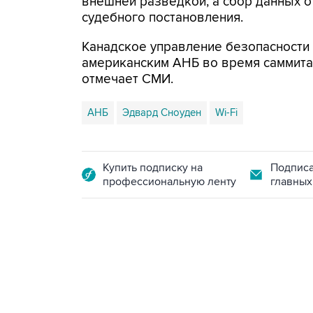
внешней разведкой, а сбор данных 
судебного постановления.
Канадское управление безопасности 
американским АНБ во время саммита "
отмечает СМИ.
АНБ
Эдвард Сноуден
Wi-Fi
Купить подписку на
Подписа
профессиональную ленту
главных