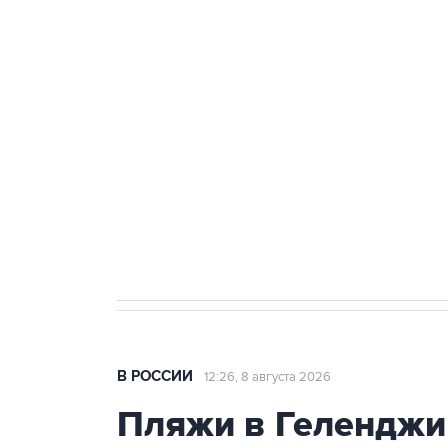
ФСБ сообщила о задержании в 
теракт на объекте Росгвардии
Беспилотные технологии и ИИ н
агрокомплексов
Социальная реклама, АНО «Национальные приоритеты».
И
Кабмин РФ разрешил до 1 июля 
бензина Евро 2, Евро 3, Евро 4
В РОССИИ
12:26, 8 августа 2026
Пляжи в Геленджи