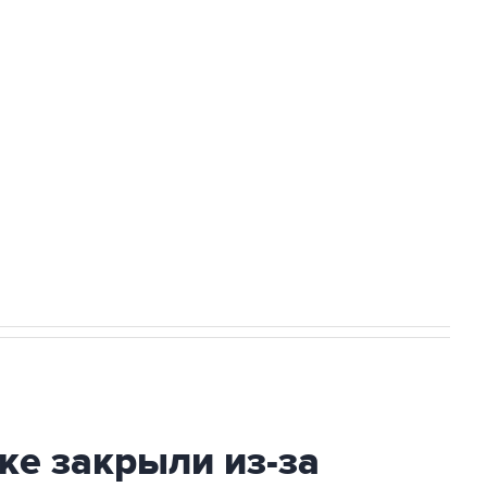
Приморье подростков, готовивших
а службе у электросетевых объектов и
НН 7725383515 Erid: F7NfYUJCUneVdwcydK6A
2027 года импорт, выпуск и обращение
ке закрыли из-за