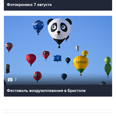
Фотохроника 7 августа
7
Фестиваль воздухоплавания в Бристоле