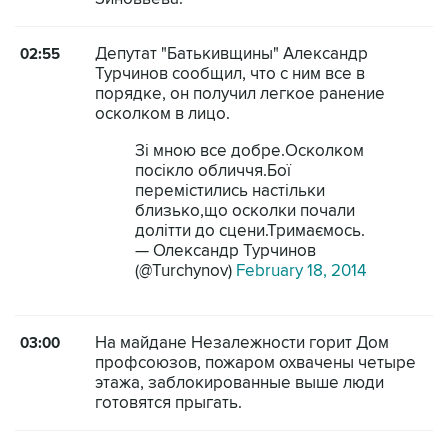
Депутат "Батькивщины" Александр
02:55
Турчинов сообщил, что с ним все в
порядке, он получил легкое ранение
осколком в лицо.
Зі мною все добре.Осколком
посікло обличчя.Бої
перемістились настільки
близько,що осколки почали
долітти до сцени.Тримаємось.
— Олександр Турчинов
(@Turchynov)
February 18, 2014
На майдане Незалежности горит Дом
03:00
профсоюзов, пожаром охвачены четыре
этажа, заблокированные выше люди
готовятся прыгать.