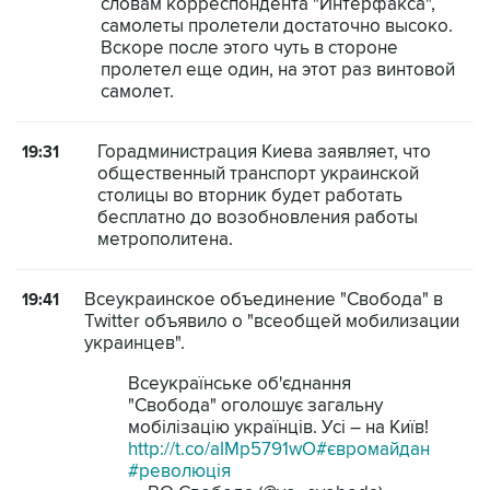
словам корреспондента "Интерфакса",
самолеты пролетели достаточно высоко.
Вскоре после этого чуть в стороне
пролетел еще один, на этот раз винтовой
самолет.
Горадминистрация Киева заявляет, что
19:31
общественный транспорт украинской
столицы во вторник будет работать
бесплатно до возобновления работы
метрополитена.
Всеукраинское объединение "Свобода" в
19:41
Twitter объявило о "всеобщей мобилизации
украинцев".
Всеукраїнське об'єднання
"Свобода" оголошує загальну
мобілізацію українців. Усі – на Київ!
http://t.co/aIMp5791wO
#євромайдан
#революція