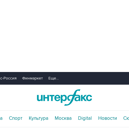
с-Россия
Финмаркет
Еще...
а
Спорт
Культура
Москва
Digital
Новости
С