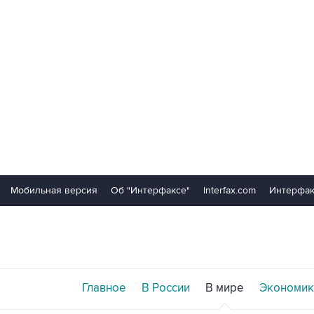
Мобильная версия
Об "Интерфаксе"
Interfax.com
Интерфак
Главное
В России
В мире
Экономик