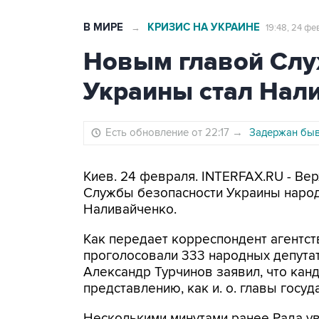
В МИРЕ
КРИЗИС НА УКРАИНЕ
→
19:48, 24 фе
Новым главой Слу
Украины стал Нал
Есть обновление от 22:17
→
Задержан быв
Киев. 24 февраля. INTERFAX.RU - Ве
Службы безопасности Украины народ
Наливайченко.
Как передает корреспондент агентст
проголосовали 333 народных депута
Александр Турчинов заявил, что кан
представлению, как и. о. главы госуд
Несколькими минутами ранее Рада ув