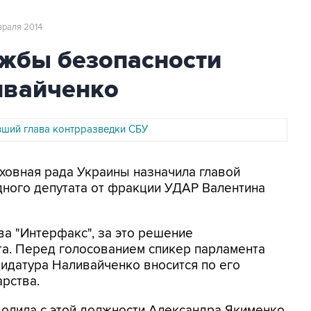
враля 2014
жбы безопасности
ивайченко
ший глава контрразведки СБУ
рховная рада Украины назначила главой
ного депутата от фракции УДАР Валентина
ва "Интерфакс", за это решение
та. Перед голосованием спикер парламента
дидатура Наливайченко вносится по его
арства.
олила с этой должности Александра Якименко.