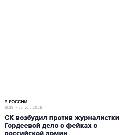
Росгвардии
Беспилотные технологии и ИИ на службе у
электросетевых объектов и агрокомплексов
Социальная реклама, АНО «Национальные приоритеты».
ИНН 7725383515 Erid: F7NfYUJCUneVdwcydK6A
Путин вывел "Шереметьево" из
стратегического списка с целью снять
препятствие для приватизации
В РОССИИ
19:39, 7 августа 2026
СК возбудил против журналистки
Гордеевой дело о фейках о
российской армии