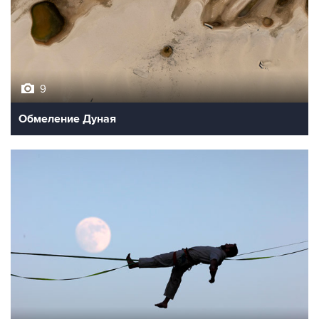
9
Обмеление Дуная