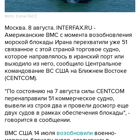
Фото: Zuma\ТАСС
Москва. 8 августа. INTERFAX.RU -
Американские ВМС с момента возобновления
морской блокады Ирана перехватили уже 51
связанное с этой страной торговое судно,
которое направлялось в иранский порт или
выходило из него, сообщило Центральное
командование ВС США на Ближнем Востоке
(CENTCOM).
"По состоянию на 7 августа силы CENTCOM
перенаправили 51 коммерческое судно,
вывели из строя два и провели досмотр еще
двух судов в рамках обеспечения блокады", -
говорится в сообщении.
ВМС США 14 июля
возобновили
военно-
морскую блокаду судов, следующих в
иранские порты и прибрежные районы или из