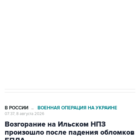
Беспилотные технологии и ИИ на службе у
электросетевых объектов и агрокомплексов
Социальная реклама, АНО «Национальные приоритеты».
ИНН 7725383515 Erid: F7NfYUJCUneVdwcydK6A
Кабмин РФ разрешил до 1 июля 2027 года
импорт, выпуск и обращение бензина Евро 2,
Евро 3, Евро 4
В РОССИИ
ВОЕННАЯ ОПЕРАЦИЯ НА УКРАИНЕ
→
07:37, 8 августа 2026
Возгорание на Ильском НПЗ
произошло после падения обломков
БПЛА