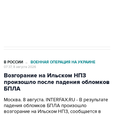
Социальная реклама, АНО «Национальные приоритеты».
ИНН 7725383515 Erid: F7NfYUJCUneVdwcydK6A
Кабмин РФ разрешил до 1 июля 2027 года
импорт, выпуск и обращение бензина Евро 2,
Евро 3, Евро 4
В РОССИИ
ВОЕННАЯ ОПЕРАЦИЯ НА УКРАИНЕ
→
07:37, 8 августа 2026
Возгорание на Ильском НПЗ
произошло после падения обломков
БПЛА
Москва. 8 августа. INTERFAX.RU - В результате
падения обломков БПЛА произошло
возгорание на Ильском НПЗ, сообщается в