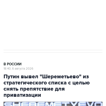
Как российские медицинские технологии
выходят на мировые рынки
Социальная реклама, АНО «Национальные приоритеты».
ИНН 7725383515 Erid: F7NfYUJCUneVdTRF8PRs
Аксенов сообщил о четвертом погибшем в
результате атаки ВСУ на Крым
В РОССИИ
18:40, 6 августа 2026
Путин вывел "Шереметьево" из
стратегического списка с целью
снять препятствие для
приватизации