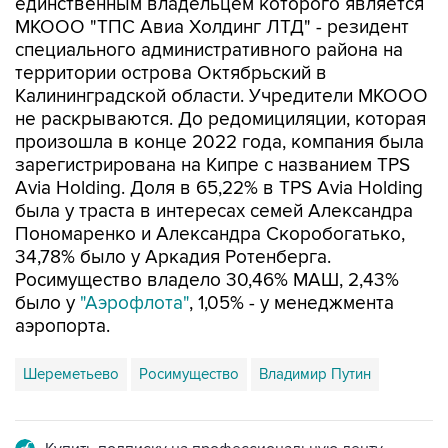
единственным владельцем которого является
МКООО "ТПС Авиа Холдинг ЛТД" - резидент
специального административного района на
территории острова Октябрьский в
Калининградской области. Учредители МКООО
не раскрываются. До редомициляции, которая
произошла в конце 2022 года, компания была
зарегистрирована на Кипре с названием TPS
Avia Holding. Доля в 65,22% в TPS Avia Holding
была у траста в интересах семей Александра
Пономаренко и Александра Скоробогатько,
34,78% было у Аркадия Ротенберга.
Росимущество владело 30,46% МАШ, 2,43%
было у
"Аэрофлота"
, 1,05% - у менеджмента
аэропорта.
Шереметьево
Росимущество
Владимир Путин