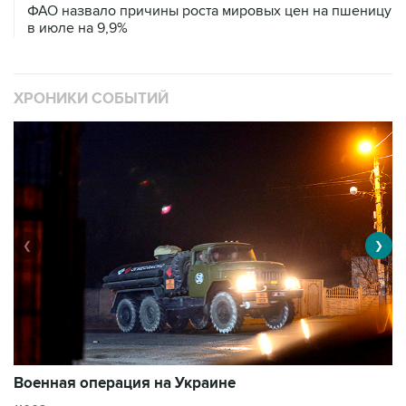
ФАО назвало причины роста мировых цен на пшеницу
в июле на 9,9%
ХРОНИКИ СОБЫТИЙ
❮
❯
Военная операция на Украине
О