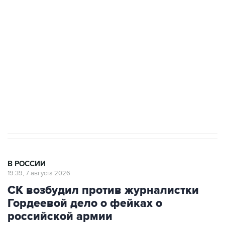
Росгвардии
Беспилотные технологии и ИИ на службе у
электросетевых объектов и агрокомплексов
Социальная реклама, АНО «Национальные приоритеты».
ИНН 7725383515 Erid: F7NfYUJCUneVdwcydK6A
Аксенов сообщил о четвертом погибшем в
результате атаки ВСУ на Крым
В РОССИИ
19:39, 7 августа 2026
СК возбудил против журналистки
Гордеевой дело о фейках о
российской армии