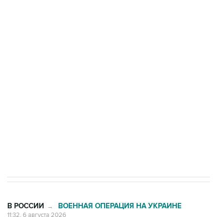
Три человека погибли, двое ранены при атаке
БПЛА на автомобиль в Удмуртии
Путин сообщил о решении сосредоточить в
одних руках все службы тыла Минобороны
Как российские медицинские технологии
выходят на мировые рынки
Социальная реклама, АНО «Национальные приоритеты».
ИНН 7725383515 Erid: F7NfYUJCUneVdTRF8PRs
Трамп заявил, что переговоры с Ираном
начнутся в понедельник
В РОССИИ
ВОЕННАЯ ОПЕРАЦИЯ НА УКРАИНЕ
→
11:32, 6 августа 2026