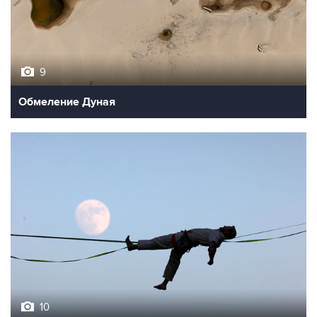
9
Обмеление Дуная
10