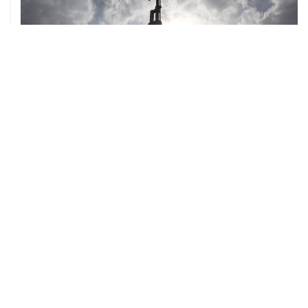
ХРОНИКИ СОБЫТИЙ
❮
❯