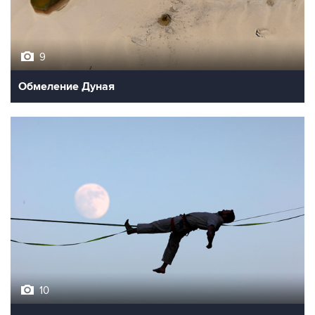
9
Обмеление Дуная
10