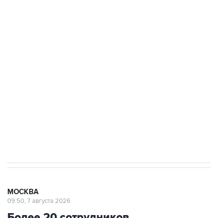
ФСБ сообщила о задержании в Приморье
подростков, готовивших теракт на объекте
Росгвардии
Беспилотные технологии и ИИ на службе у
электросетевых объектов и агрокомплексов
Социальная реклама, АНО «Национальные приоритеты».
ИНН 7725383515 Erid: F7NfYUJCUneVdwcydK6A
Аксенов сообщил о четвертом погибшем в
результате атаки ВСУ на Крым
МОСКВА
09:50, 7 августа 2026
Более 20 сотрудников