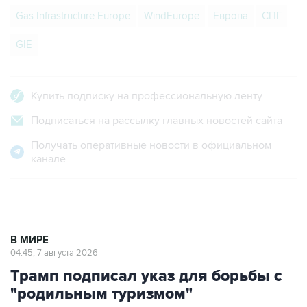
Gas Infrastructure Europe
WindEurope
Европа
СПГ
GIE
Купить подписку на профессиональную ленту
Подписаться на рассылку главных новостей сайта
Получать оперативные новости в официальном
канале
В МИРЕ
04:45, 7 августа 2026
Трамп подписал указ для борьбы с
"родильным туризмом"