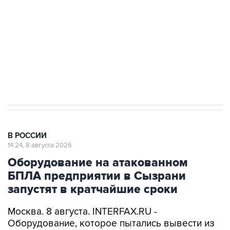
электросетевых объектов и агрокомплексов
Социальная реклама, АНО «Национальные приоритеты».
ИНН 7725383515 Erid: F7NfYUJCUneVdwcydK6A
Кабмин РФ разрешил до 1 июля 2027 года
импорт, выпуск и обращение бензина Евро 2,
Евро 3, Евро 4
В РОССИИ
14:24, 8 августа 2026
Оборудование на атакованном
БПЛА предприятии в Сызрани
запустят в кратчайшие сроки
Москва. 8 августа. INTERFAX.RU -
Оборудование, которое пытались вывести из