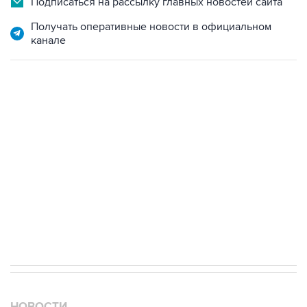
Подписаться на рассылку главных новостей сайта
Получать оперативные новости в официальном
канале
НОВОСТИ
07 августа, 06:57
Два человека погибли, около 20 ранены при
стрельбе в школе в Таиланде
07 августа, 04:45
Трамп подписал указ для борьбы с "родильным
туризмом"