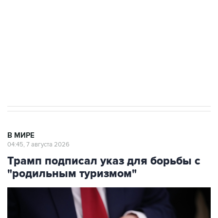
Как российские медицинские технологии
выходят на мировые рынки
Социальная реклама, АНО «Национальные приоритеты».
ИНН 7725383515 Erid: F7NfYUJCUneVdTRF8PRs
Аксенов сообщил о четвертом погибшем в
результате атаки ВСУ на Крым
В МИРЕ
04:45, 7 августа 2026
Трамп подписал указ для борьбы с
"родильным туризмом"