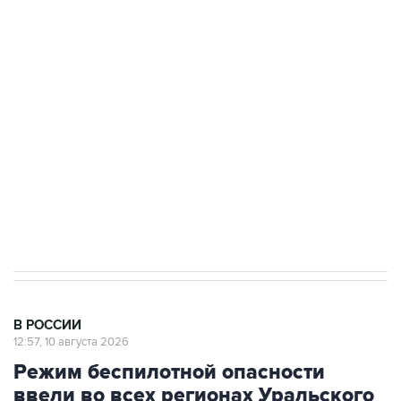
Число жертв атаки БПЛА на Белгород выросло
до пяти
Беспилотные технологии и ИИ на службе у
электросетевых объектов и агрокомплексов
Социальная реклама, АНО «Национальные приоритеты».
ИНН 7725383515 Erid: F7NfYUJCUneVdwcydK6A
Путин вывел "Шереметьево" из
стратегического списка с целью снять
препятствие для приватизации
В РОССИИ
12:57, 10 августа 2026
Режим беспилотной опасности
ввели во всех регионах Уральского