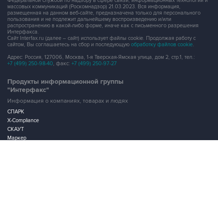
Федеральной службой по надзору в сфере связи, информационных технологий и
массовых коммуникаций (Роскомнадзор) 21.03.2023. Вся информация,
размещенная на данном веб-сайте, предназначена только для персонального
пользования и не подлежит дальнейшему воспроизведению и/или
распространению в какой-либо форме, иначе как с письменного разрешения
Интерфакса.
Сайт Interfax.ru (далее – сайт) использует файлы cookie. Продолжая работу с
сайтом, Вы соглашаетесь на сбор и последующую
обработку файлов cookie
.
Адрес: Россия, 127006, Москва, 1-я Тверская-Ямская улица, дом 2, стр.1, тел.:
+7 (499) 250-98-40
, факс:
+7 (499) 250-97-27
Продукты информационной группы
"Интерфакс"
Информация о компаниях, товарах и людях
СПАРК
X-Compliance
СКАУТ
Маркер
АСТРА
Новости и рынки
Новости "Интерфакса"
СКАН
RUDATA
Центр раскрытия корпоративной информации