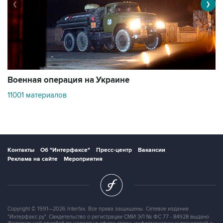
❮
❯
Военная операция на Украине
О
11001 материалов
3
Контакты
Об "Интерфаксе"
Пресс-центр
Вакансии
Реклама на сайте
Мероприятия
Copyright © 1991—2026 Interfax. Все права защищены. Сетевое издание
"Интерфакс.ру". Свидетельство о регистрации СМИ ЭЛ № ФС 77 - 84928 выдано