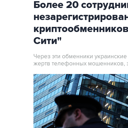
Более 20 сотрудни
незарегистрирова
криптообменников
Сити"
Через эти обменники украинские
жертв телефонных мошенников, 