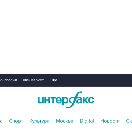
с-Россия
Финмаркет
Еще...
а
Спорт
Культура
Москва
Digital
Новости
С