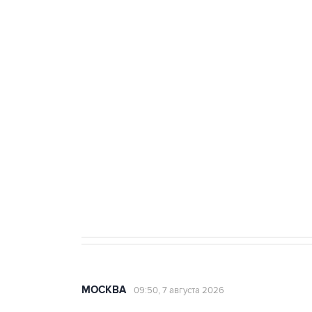
ФСБ сообщила о задержании в 
теракт на объекте Росгвардии
Беспилотные технологии и ИИ н
агрокомплексов
Социальная реклама, АНО «Национальные приоритеты».
И
Аксенов сообщил о четвертом п
Крым
МОСКВА
09:50, 7 августа 2026