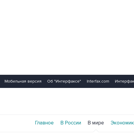
Мобильная версия
Об "Интерфаксе"
Interfax.com
Интерфак
Главное
В России
В мире
Экономик