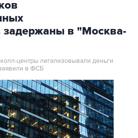
ков
нных
 задержаны в "Москва-
 колл-центры легализовывали деньги
заявили в ФСБ