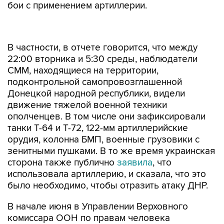
бои с применением артиллерии.
В частности, в отчете говорится, что между
22:00 вторника и 5:30 среды, наблюдатели
СММ, находящиеся на территории,
подконтрольной самопровозглашенной
Донецкой народной республики, видели
движение тяжелой военной техники
ополченцев. В том числе они зафиксировали
танки Т-64 и Т-72, 122-мм артиллерийские
орудия, колонна БМП, военные грузовики с
зенитными пушками. В то же время украинская
сторона также публично
заявила
, что
использовала артиллерию, и сказала, что это
было необходимо, чтобы отразить атаку ДНР.
В начале июня в Управлении Верховного
комиссара ООН по правам человека
сообщили, что конфликт на юго-востоке
Украины унес жизни 6417 человек. С апреля