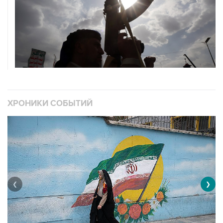
ХРОНИКИ СОБЫТИЙ
❮
❯