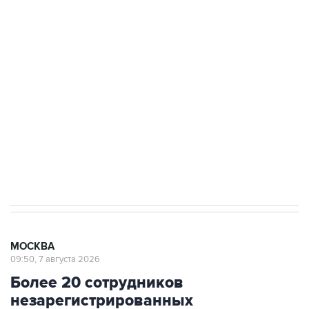
ФСБ сообщила о задержании в Приморье
подростков, готовивших теракт на объекте
Росгвардии
Беспилотные технологии и ИИ на службе у
электросетевых объектов и агрокомплексов
Социальная реклама, АНО «Национальные приоритеты».
ИНН 7725383515 Erid: F7NfYUJCUneVdwcydK6A
Аксенов сообщил о четвертом погибшем в
результате атаки ВСУ на Крым
МОСКВА
09:50, 7 августа 2026
Более 20 сотрудников
незарегистрированных