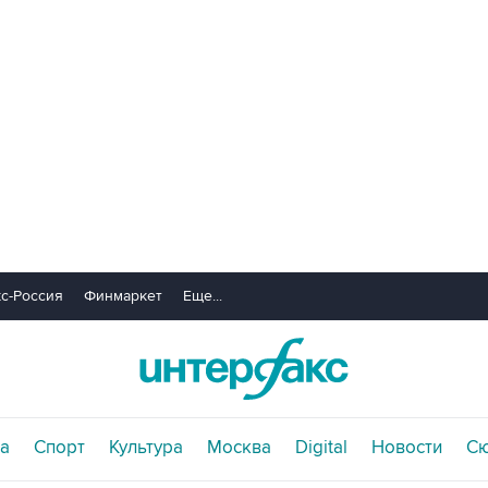
с-Россия
Финмаркет
Еще...
а
Спорт
Культура
Москва
Digital
Новости
С