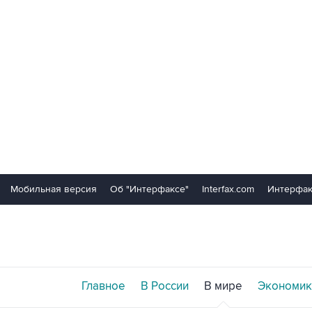
Мобильная версия
Об "Интерфаксе"
Interfax.com
Интерфак
Главное
В России
В мире
Экономик