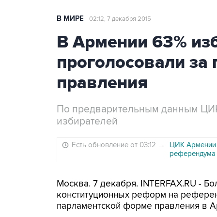
В МИРЕ
02:12, 7 декабря 2015
В Армении 63% из
проголосовали за
правления
По предварительным данным ЦИК,
избирателей
Есть обновление от 03:12
→
ЦИК Армении 
референдума
Москва. 7 декабря. INTERFAX.RU - Б
конституционных реформ на рефере
парламентской форме правления в А