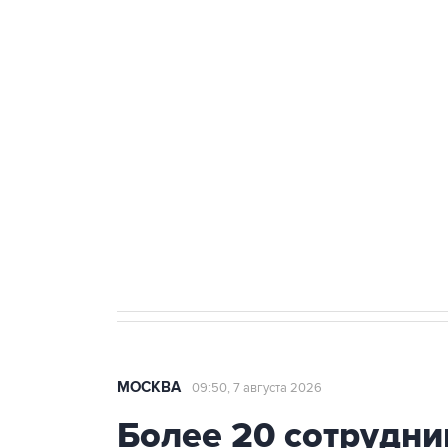
ФСБ сообщила о задержании в 
теракт на объекте Росгвардии
Беспилотные технологии и ИИ н
агрокомплексов
Социальная реклама, АНО «Национальные приоритеты».
И
Аксенов сообщил о четвертом п
Крым
МОСКВА
09:50, 7 августа 2026
Более 20 сотрудни