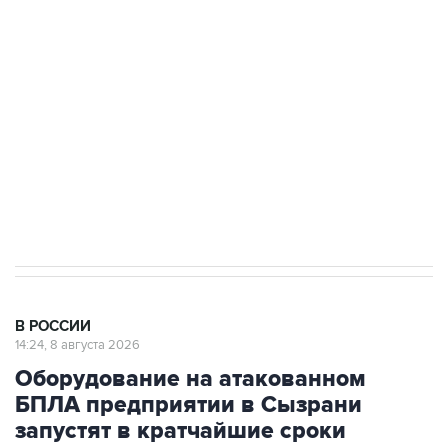
Беспилотные технологии и ИИ на службе у
электросетевых объектов и агрокомплексов
Социальная реклама, АНО «Национальные приоритеты».
ИНН 7725383515 Erid: F7NfYUJCUneVdwcydK6A
Кабмин РФ разрешил до 1 июля 2027 года
импорт, выпуск и обращение бензина Евро 2,
Евро 3, Евро 4
В РОССИИ
14:24, 8 августа 2026
Оборудование на атакованном
БПЛА предприятии в Сызрани
запустят в кратчайшие сроки