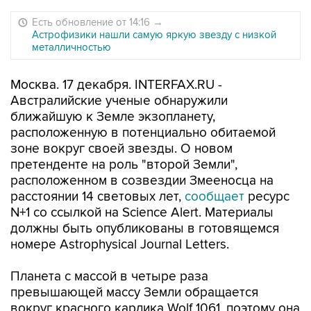
Есть обновление от 14:16
→
Астрофизики нашли самую яркую звезду с низкой
металличностью
Москва. 17 декабря. INTERFAX.RU -
Австралийские ученые обнаружили
ближайшую к Земле экзопланету,
расположенную в потенциально обитаемой
зоне вокруг своей звезды. О новом
претенденте на роль "второй Земли",
расположенном в созвездии Змееносца на
расстоянии 14 световых лет,
сообщает
ресурс
N+1 со ссылкой на Science Alert. Материалы
должны быть опубликованы в готовящемся
номере Astrophysical Journal Letters.
Планета с массой в четыре раза
превышающей массу Земли обращается
вокруг красного карлика Wolf 1061, поэтому она