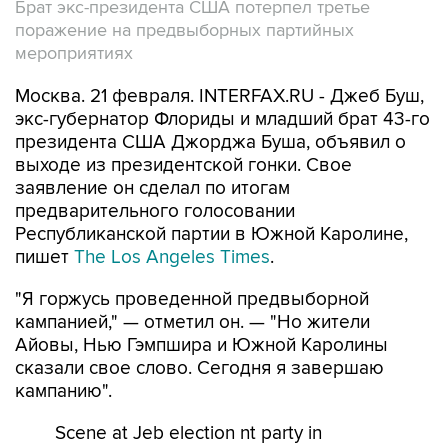
Брат экс-президента США потерпел третье
поражение на предвыборных партийных
мероприятиях
Москва. 21 февраля. INTERFAX.RU - Джеб Буш,
экс-губернатор Флориды и младший брат 43-го
президента США Джорджа Буша, объявил о
выходе из президентской гонки. Свое
заявление он сделал по итогам
предварительного голосовании
Республиканской партии в Южной Каролине,
пишет
The Los Angeles Times
.
"Я горжусь проведенной предвыборной
кампанией," — отметил он. — "Но жители
Айовы, Нью Гэмпшира и Южной Каролины
сказали свое слово. Сегодня я завершаю
кампанию".
Scene at Jeb election nt party in