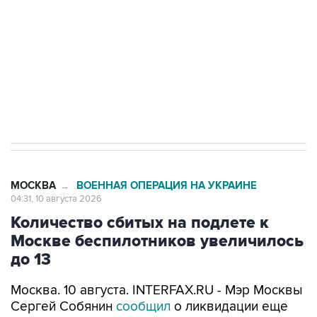
электросетевых объектов и агрокомплексов
Социальная реклама, АНО «Национальные приоритеты».
ИНН 7725383515 Erid: F7NfYUJCUneVdwcydK6A
Путин вывел "Шереметьево" из
стратегического списка с целью снять
препятствие для приватизации
МОСКВА
ВОЕННАЯ ОПЕРАЦИЯ НА УКРАИНЕ
→
04:31, 10 августа 2026
Количество сбитых на подлете к
Москве беспилотников увеличилось
до 13
Москва. 10 августа. INTERFAX.RU - Мэр Москвы
Сергей Собянин
сообщил
о ликвидации еще