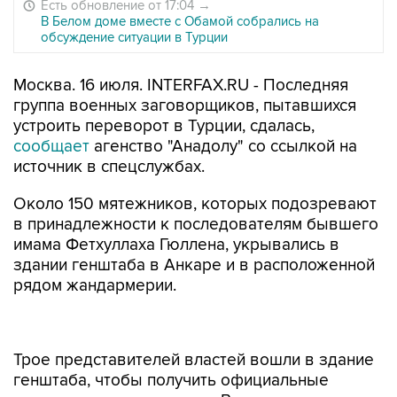
Есть обновление от 17:04
→
В Белом доме вместе с Обамой собрались на
обсуждение ситуации в Турции
Москва. 16 июля. INTERFAX.RU - Последняя
группа военных заговорщиков, пытавшихся
устроить переворот в Турции, сдалась,
сообщает
агенство "Анадолу" со ссылкой на
источник в спецслужбах.
Около 150 мятежников, которых подозревают
в принадлежности к последователям бывшего
имама Фетхуллаха Гюллена, укрывались в
здании генштаба в Анкаре и в расположенной
рядом жандармерии.
Трое представителей властей вошли в здание
генштаба, чтобы получить официальные
документы о капитуляции. В числе
укрывавшихся заговорщиков 13