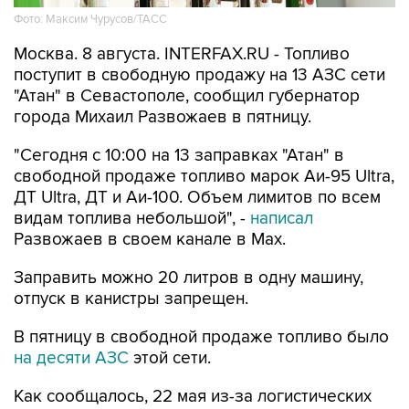
Москва. 8 августа. INTERFAX.RU - Топливо
поступит в свободную продажу на 13 АЗС сети
"Атан" в Севастополе, сообщил губернатор
города Михаил Развожаев в пятницу.
"Сегодня с 10:00 на 13 заправках "Атан" в
свободной продаже топливо марок Аи-95 Ultra,
ДТ Ultra, ДТ и Аи-100. Объем лимитов по всем
видам топлива небольшой", -
написал
Развожаев в своем канале в Max.
Заправить можно 20 литров в одну машину,
отпуск в канистры запрещен.
В пятницу в свободной продаже топливо было
на десяти АЗС
этой сети.
Как сообщалось, 22 мая из-за логистических
сложностей ограничения на продажу топлива
ввели в Севастополе, с 29 мая - в Крыму. В