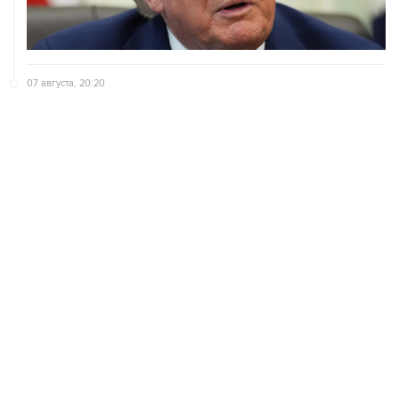
07 августа, 20:20
Сенат США проголосовал за законопроект о
дополнительных антироссийских санкциях
07 августа, 18:42
Суд в США постановил прекратить строительство
бального зала в Белом доме
ХРОНИКИ СОБЫТИЙ