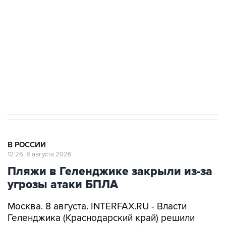
Беспилотные технологии и ИИ на службе у
электросетевых объектов и агрокомплексов
Социальная реклама, АНО «Национальные приоритеты».
ИНН 7725383515 Erid: F7NfYUJCUneVdwcydK6A
Кабмин РФ разрешил до 1 июля 2027 года
импорт, выпуск и обращение бензина Евро 2,
Евро 3, Евро 4
В РОССИИ
12:26, 8 августа 2026
Пляжи в Геленджике закрыли из-за
угрозы атаки БПЛА
Москва. 8 августа. INTERFAX.RU - Власти
Геленджика (Краснодарский край) решили