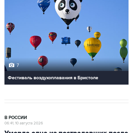
7
Фестиваль воздухоплавания в Бристоле
В РОССИИ
06:41, 10 августа 2026
Умерла одна из пострадавших после
наезда автомобиля на группу людей