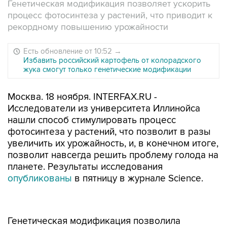
Генетическая модификация позволяет ускорить
процесс фотосинтеза у растений, что приводит к
рекордному повышению урожайности
Есть обновление от 10:52
→
Избавить российский картофель от колорадского
жука смогут только генетические модификации
Москва. 18 ноября. INTERFAX.RU -
Исследователи из университета Иллинойса
нашли способ стимулировать процесс
фотосинтеза у растений, что позволит в разы
увеличить их урожайность, и, в конечном итоге,
позволит навсегда решить проблему голода на
планете. Результаты исследования
опубликованы
в пятницу в журнале Science.
Генетическая модификация позволила
увеличить урожайность экспериментальных
культур на 15-20%, однако ученые полагают,