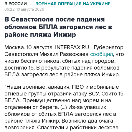
В Севастополе после падения
обломков БПЛА загорелся лес в
районе пляжа Инжир
Москва. 10 августа. INTERFAX.RU - Губернатор
Севастополя Михаил Развожаев
сообщил
, что
число беспилотников, сбитых над городом,
достигло 15. В результате падения обломков
БПЛА загорелся лес в районе пляжа Инжир.
"Наши военные, авиация, ПВО и мобильные
огневые группы отразили атаку ВСУ. Сбито 15
БПЛА. Преимущественно над морем и на
отдалении от берега. (...) Из-за упавших
обломков от сбитых БПЛА загорелся лес в
районе пляжа Инжир. Возникло два очага
возгорания. Спасатели и работники лесхоза
эвакуируют людей с кемпинга на пляже
Инжир", - написал он в своем Мах-канале в