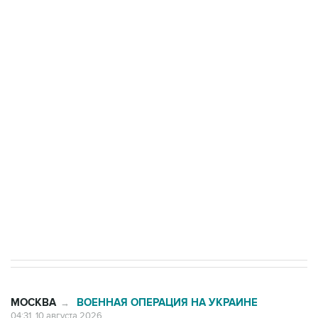
Число жертв атаки БПЛА на Белгород выросло
до пяти
Беспилотные технологии и ИИ на службе у
электросетевых объектов и агрокомплексов
Социальная реклама, АНО «Национальные приоритеты».
ИНН 7725383515 Erid: F7NfYUJCUneVdwcydK6A
Путин вывел "Шереметьево" из
стратегического списка с целью снять
препятствие для приватизации
МОСКВА
ВОЕННАЯ ОПЕРАЦИЯ НА УКРАИНЕ
→
04:31, 10 августа 2026
Количество сбитых на подлете к