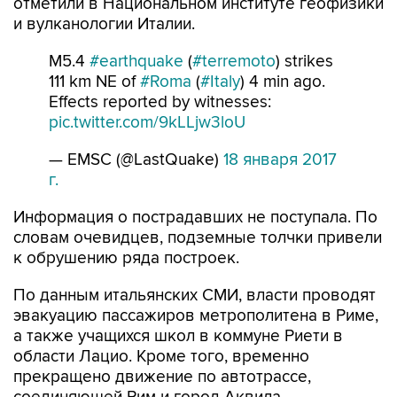
отметили в Национальном институте геофизики
и вулканологии Италии.
M5.4
#earthquake
(
#terremoto
) strikes
111 km NE of
#Roma
(
#Italy
) 4 min ago.
Effects reported by witnesses:
pic.twitter.com/9kLLjw3loU
— EMSC (@LastQuake)
18 января 2017
г.
Информация о пострадавших не поступала. По
словам очевидцев, подземные толчки привели
к обрушению ряда построек.
По данным итальянских СМИ, власти проводят
эвакуацию пассажиров метрополитена в Риме,
а также учащихся школ в коммуне Риети в
области Лацио. Кроме того, временно
прекращено движение по автотрассе,