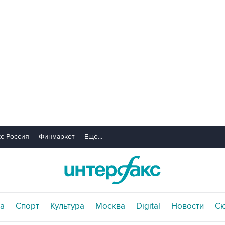
с-Россия
Финмаркет
Еще...
а
Спорт
Культура
Москва
Digital
Новости
С