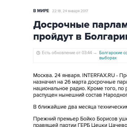
В МИРЕ
22:18, 24 января 2017
Досрочные парла
пройдут в Болгари
Есть обновление от 03:44
→
Болгарские с
выборах
Москва. 24 января. INTERFAX.RU - П
назначил на 26 марта досрочные па
национальное радио. Кроме того, по
распущен нынешний состав Народного
В ближайшие два месяца технически
Прежний премьер Бойко Борисов уше
правящей партии ГЕРБ Цецки Цачево