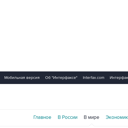
Мобильная версия
Об "Интерфаксе"
Interfax.com
Интерфак
Главное
В России
В мире
Экономик