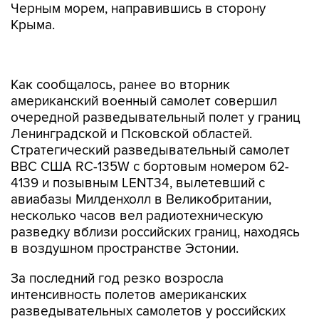
Черным морем, направившись в сторону
Крыма.
Как сообщалось, ранее во вторник
американский военный самолет совершил
очередной разведывательный полет у границ
Ленинградской и Псковской областей.
Стратегический разведывательный самолет
ВВС США RC-135W с бортовым номером 62-
4139 и позывным LENT34, вылетевший с
авиабазы Милденхолл в Великобритании,
несколько часов вел радиотехническую
разведку вблизи российских границ, находясь
в воздушном пространстве Эстонии.
За последний год резко возросла
интенсивность полетов американских
разведывательных самолетов у российских
границ, в частности, на Балтике, а также около
побережья Крыма, российских баз в Сирии и