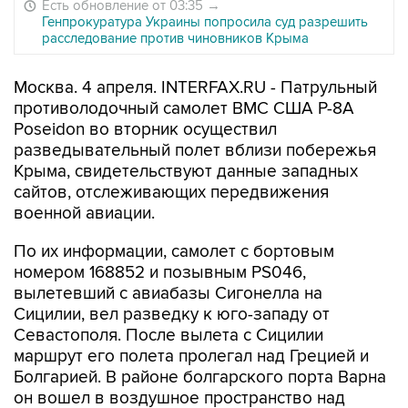
Есть обновление от 03:35
→
Генпрокуратура Украины попросила суд разрешить
расследование против чиновников Крыма
Москва. 4 апреля. INTERFAX.RU - Патрульный
противолодочный самолет ВМС США P-8A
Poseidon во вторник осуществил
разведывательный полет вблизи побережья
Крыма, свидетельствуют данные западных
сайтов, отслеживающих передвижения
военной авиации.
По их информации, самолет с бортовым
номером 168852 и позывным PS046,
вылетевший с авиабазы Сигонелла на
Сицилии, вел разведку к юго-западу от
Севастополя. После вылета с Сицилии
маршрут его полета пролегал над Грецией и
Болгарией. В районе болгарского порта Варна
он вошел в воздушное пространство над