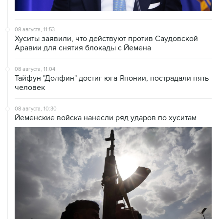
08 августа, 11:53
Хуситы заявили, что действуют против Саудовской
Аравии для снятия блокады с Йемена
08 августа, 11:04
Тайфун "Долфин" достиг юга Японии, пострадали пять
человек
08 августа, 10:30
Йеменские войска нанесли ряд ударов по хуситам