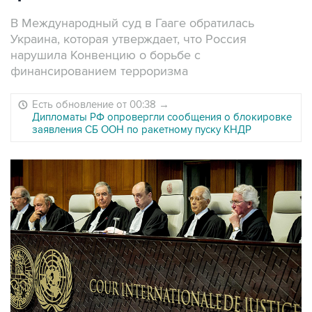
В Международный суд в Гааге обратилась
Украина, которая утверждает, что Россия
нарушила Конвенцию о борьбе с
финансированием терроризма
Есть обновление от 00:38
→
Дипломаты РФ опровергли сообщения о блокировке
заявления СБ ООН по ракетному пуску КНДР