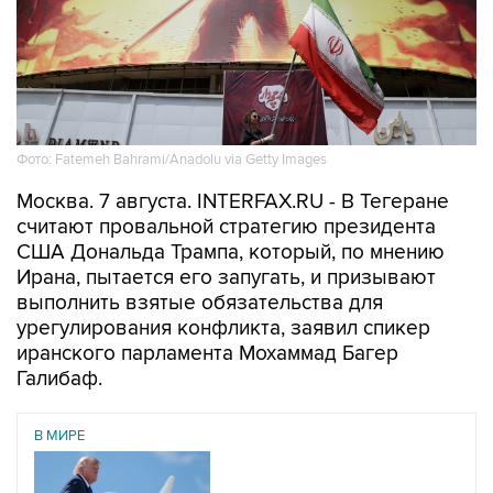
Фото: Fatemeh Bahrami/Anadolu via Getty Images
Москва. 7 августа. INTERFAX.RU - В Тегеране
считают провальной стратегию президента
США Дональда Трампа, который, по мнению
Ирана, пытается его запугать, и призывают
выполнить взятые обязательства для
урегулирования конфликта, заявил спикер
иранского парламента Мохаммад Багер
Галибаф.
В МИРЕ