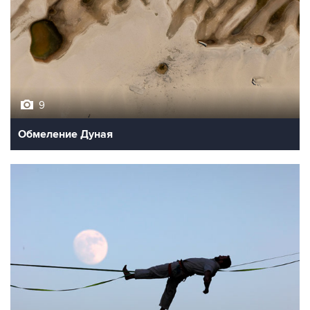
9
Обмеление Дуная